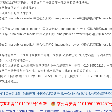
s等传媒网站同意其观点或证实其描述。 注意文明用语并遵守全球各国相关法律法规。
联网新闻信息服务管理规定
》。
接或间接引起的法律责任。
publics media/中国公众新闻China publics news/中国法制新闻Chinese l
a publics media/中国公众新闻China publics news/中国法制新闻Chinese
 publics media/中国公众新闻China publics news/中国法制新闻Chinese 
规模最大的光氢储一体化项目
publics media/中国公众新闻China publics news/中国法制新闻Chinese l
媒体有生力，借助全球互联网主阵地，为社会/公众/民众/公民人才铺垫一个话语权平
务！人人都作守法公民。
接受上述条款,如您对管理有意见请向制作采编部联系，电话：010-89525216。
媒网的支持帮助与合作交流。众全影视文化传媒（北京）有限公司独家主办 :
网 经工信部备案：京ICP备11011765号1至52，京公网安备：11011202001678号
部/代理部敬上。
我们
|
公众采编部
|
法律声明
| 中国/法制/公共/全民/公众/农业/文化/视频/检察/法院/法治
京ICP备11011765号1至35
京公网安备 11010502051457
镜头丨大暑三秋近
证: 京B2-20251785
广播电视节目制作经营许可证:（京）字第3