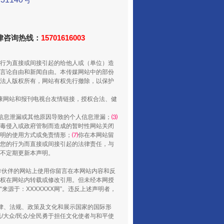
法律咨询热线：
15701616003
行为直接或间接引起的给他人或（单位）造
言论自由和新闻自由。本传媒网站中的部份
法人版权所有，网站有权先行撤除，以保护
健康网站和报刊电视台友情链接，授权合法、健
信息泄漏或其他原因导致的个人信息泄漏；
⑶
毒侵入或政府管制而造成的暂时性网站关闭
养老服务师职业资格制度暂行规定
明的使用方式或免责情形；
⑺
你在本网站留
您的行为而直接或间接引起的法律责任，与
将不定期更新本声明。
合作伙伴的网站上使用你留言在本网站内容和反
权在网站内转载或修改引用。但未经本网授
源于：XXXXXXX网”。违反上述声明者，
法律、法规、政策及文化和展示国家的国际形
大众/民众/全民勇于担任文化使者与和平使