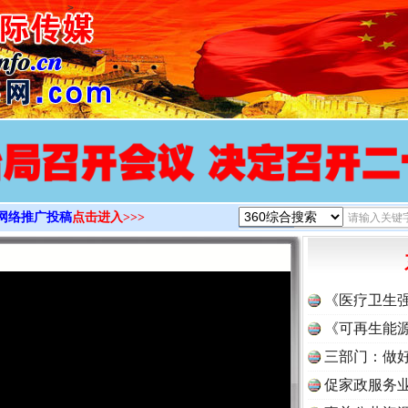
>
网络推广投稿
点击进入>>>
《医疗卫生
《可再生能源
实
一纸欠条伤亲情 巡回调解促和解..
三部门：做好
促家政服务业