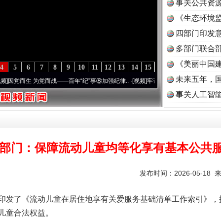
事关公共资
《生态环境监
读
四部门印发
多部门联合部
《美丽中国建
4
5
6
7
8
9
10
11
12
13
14
15
未来五年，
而生 为党而战——百年“纪”事⑧加强纪律..
·[视频]
牢记初心使命 奋进复兴征程丨“转折之城
题”
法徽映军营 权益有保障
事关人工智
3部门：保障流动儿童均等化享有基本公共
发布时间：2026-05-18 
发了《流动儿童在居住地享有关爱服务基础清单工作索引》，
儿童合法权益。