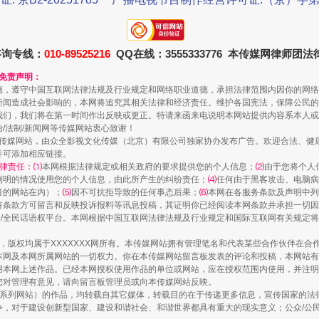
咨询专线：
010-89525216
QQ在线：3555333776 本传媒网律师团
和免责声明：
德，遵守中国互联网法律法规及行业规定和网络职业道德，承担法律范围内因你的网络
新闻造成社会影响的，本网将追究其相关法律和经济责任。维护各国宪法，保障公民的
我们，我们将在第一时间作出反映或更正。特请来函来电说明本网站提供内容系本人或
治/法制/新闻网等传媒网站衷心致谢！
新闻网等传媒网站，由众全影视文化传媒（北京）有限公司独家协办发布广告。欢迎合法、
并可添加相应链接。
律责任：⑴
本网根据法律规定或相关政府的要求提供您的个人信息；
⑵
由于您将个人
列明的情况使用您的个人信息，由此所产生的纠纷责任；
⑷
任何由于黑客攻击、电脑病
如何以同查同治破解风腐交织难题
者的网站在内）；
⑸
因不可抗拒导致的任何事态后果；
⑹
本网在各服务条款及声明中列
有条款方可留言和反映投诉报料等讯息投稿，其证明你已经阅读本网条款并承担一切因
民众/全民话语权平台。本网根据中国互联网法律法规及行业规定和国际互联网有关规定
作品，版权均属于XXXXXXX网所有。本传媒网站拥有管理笔名和代表某些合作伙伴在
本网及本网所属网站的一切权力。你在本传媒网站留言板发表的评论和投稿，本网站有
本网上述作品。已经本网授权使用作品的单位或网站，应在授权范围内使用，并注明“来
您对管理有意见，请向留言板管理员或向本传媒网站反映。
本传媒系列网站）的作品，均转载自其它媒体，转载目的在于传递更多信息，宣传国家的
，对于建设创新型国家、建设和谐社会、和谐世界都具有重大的现实意义；公众/公民/