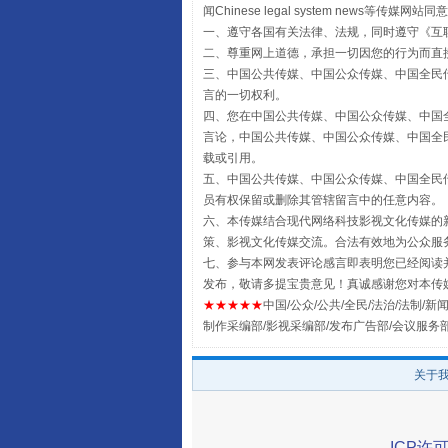
闻Chinese legal system new
一、遵守各国有关法律、法规，同时遵守《
互
二、尊重网上道德，承担一切因您的行为而直
三、中国公共传媒、中国公众传媒、中国全民传媒China 
言的一切权利。
四、您在中国公共传媒、中国公众传媒、中国全民传媒Chin
言论，中国公共传媒、中国公众传媒、中国全民传媒China
载或引用。
阿坝州三大球赛在茂县开幕
五、中国公共传媒、中国公众传媒、中国全民传媒China 
员有权保留或删除其管辖留言中的任意内容。
六、本传媒结合现代网络科技影视文化传媒的新
策、影视文化传媒交流。合法有效地为公众服
七、参与本网发表评论感言即表明您已经阅读并
发布，敬请多提宝贵意见！真诚感谢您对本传
★★★★★
中国/公众/公共/全民/法治/法制/新闻
制作采编部/影视采编部/发布广告部/会议服务
关于
国家大学科技园优化重塑工作
ICP许可