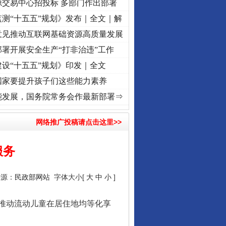
源交易中心招投标 多部门作出部署
测“十五五”规划》发布｜全文｜解
意见推动互联网基础资源高质量发展
署开展安全生产“打非治违”工作
设“十五五”规划》印发｜全文
国家要提升孩子们这些能力素养
”激荡..
·[视频]
牢记初心使命 奋进复兴征程丨红船起航处 潮起..
·[视频]
一首歌的时间
能发展，国务院常务会作最新部署⇒
让核能赋能千行百业
网络推广投稿请点击这里>>
服务
来源：
民政部网站
字体大小[
大
中
小
]
推动流动儿童在居住地均等化享