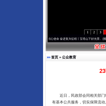
1
2
3
葆“两个先锋队”本色
·[视频]
牢记初心使命 奋进复兴征程丨宝塔山下好光景..
·[视频]
因党
东山县通报“牛蛙产品抗生素超标问
首页
»
公众教育
2
近日，民政部会同相关部门印
有基本公共服务，切实保障流动