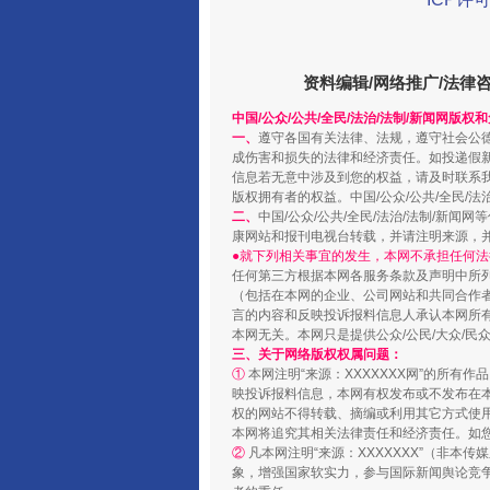
资料编辑/网络推广/法律
中国/公众/公共/全民/法治/法制/新闻网版权
一、
遵守各国有关法律、法规，遵守社会公
成伤害和损失的法律和经济责任。如投递假
信息若无意中涉及到您的权益，请及时联系
版权拥有者的权益。中国/公众/公共/全民/法
二、
中国/公众/公共/全民/法治/法制/
康网站和报刊电视台转载，并请注明来源，
●就下列相关事宜的发生，本网不承担任何法
任何第三方根据本网各服务条款及声明中所
扯下公款旅游的“隐身衣”
（包括在本网的企业、公司网站和共同合作
言的内容和反映投诉报料信息人承认本网所
本网无关。本网只是提供公众/公民/大众/
三、关于网络版权权属问题：
①
本网注明“来源：XXXXXXX网”的所有
映投诉报料信息，本网有权发布或不发布在
权的网站不得转载、摘编或利用其它方式使用
本网将追究其相关法律责任和经济责任。如
②
凡本网注明“来源：XXXXXXX”（非
象，增强国家软实力，参与国际新闻舆论竞争