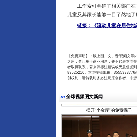
千年窑火 生生不息
工作索引明确了相关部门在“幼有
儿童及其家长能够一目了然地了
链接：《流动儿童在居住地
【免责声明】：以上图、文、音/视频文章
之用，禁止用于商业用途，并不代表本网赞
者取得联系，若来源标注错误或无意侵犯到您的
89525216。本网投稿邮箱：355533
创权利，请转载时务必注明原创作者、来源：
揭开“小金库”的免责幌子
全球视频图文新闻