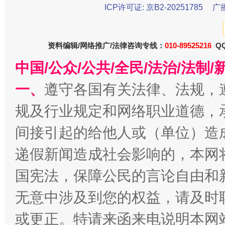
ICP许可证: 京B2-20251785
广
资料编辑/网络推广/法律咨询专线：
010-89525216
QQ
中国/公众/公共/全民/法治/法
一、
遵守各国有关法律、法规，
规及行业规定和网络职业道德，
千年窑火 生生不息
一
间接引起的给他人或（单位）造
递假新闻造成社会影响的，本网
国宪法，保障公民的言论自由和
无意中涉及到您的权益，请及时
或更正。特请来函来电说明本网