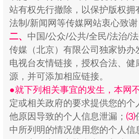
站有权先行撤除，以保护版权拥有者
揭开“小金库”的免责幌子
法制/新闻网等传媒网站衷心致谢
二、
中国/公众/公共/全民/法治
传媒（北京）有限公司独家协办
电视台友情链接，授权合法、健
源，并可添加相应链接。
●就下列相关事宜的发生，本网
受贿1.44亿！段成刚被判无期
从幼儿
定或相关政府的要求提供您的个
他原因导致的个人信息泄漏；
⑶
中所列明的情况使用您的个人信