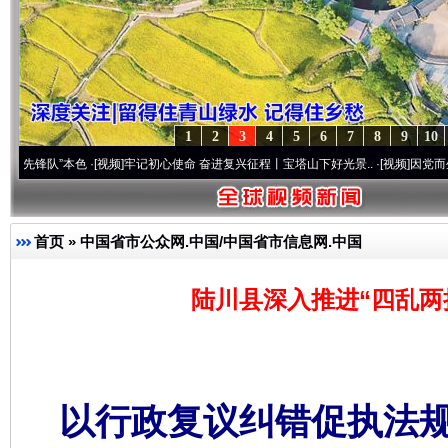
1
2
3
4
5
6
7
8
9
10
本色
·[视频]
牢记初心使命 奋进复兴征程丨宝塔山下好光景..
·[视频]
因党而生 为党而战—
首页
»
中国省市公众网.中国/中国省市信息网.中国
陆川县深入推进“四乱两
以行政复议纠错促执法规