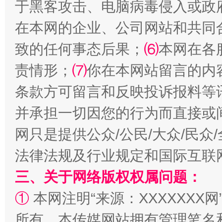
于黑客攻击、电脑病毒侵入或政
在本网的企业、公司网站和共同
致的任何事态后果；
⑹
本网在各
全民健身五年计划来了！等你上场
责情形；
⑺
你在本网站留言的内
条款方可留言和反映投诉报料等
并承担一切因您的行为而直接或
网只是提供公众/公民/大众/民
法律法规及行业规定和国际互联
三、关于网络版权权属问题：
阿坝州三大球赛在茂县开幕
规模最
①
本网注明“来源：XXXXXXX网
所有。本传媒网站拥有管理笔名