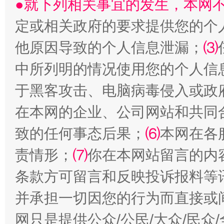
●就下列相关事宜的发生，本网
定或相关政府的要求提供您的个
他原因导致的个人信息泄漏；
⑶
受贿1.44亿！段成刚被判无期
从幼儿
中所列明的情况使用您的个人信
于黑客攻击、电脑病毒侵入或政
在本网的企业、公司网站和共同
致的任何事态后果；
⑹
本网在各
责情形；
⑺
你在本网站留言的内
条款方可留言和反映投诉报料等
全民健身五年计划来了！等你上场
并承担一切因您的行为而直接或
网只是提供公众/公民/大众/民