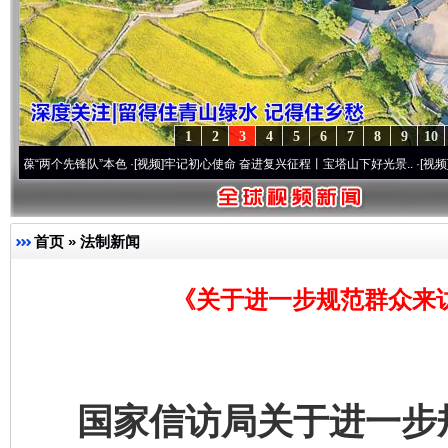
1
2
3
4
5
6
7
8
9
10
个先锋队”本色
·[视频]
牢记初心使命 奋进复兴征程丨宝塔山下好光景..
·[视频]
因党而生 
首页
»
法制新闻
《关于进一步规范群众来
国家信访局关于进一步