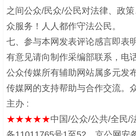
之间公众/民众/公民对法律、政
众服务！人人都作守法公民。
七、参与本网发表评论感言即表明
“蜀中异人”王建安的艺术幻境
有意见请向制作采编部联系，电话：0
公众传媒所有辅助网站属多元发
传媒网的支持帮助与合作交流。
主办 :
★★★★★
中国/公众/公共/全民/
完善运行机制助力责任有效落实
一纸欠条
备11011765号1至52，京公网安备：