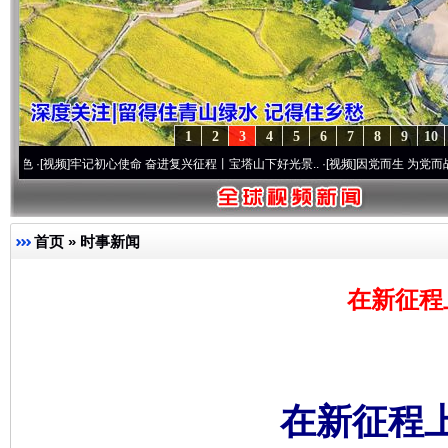
1
2
3
4
5
6
7
8
9
10
频]
牢记初心使命 奋进复兴征程丨宝塔山下好光景..
·[视频]
因党而生 为党而战——百年“
首页
»
时事新闻
在新征程
在新征程