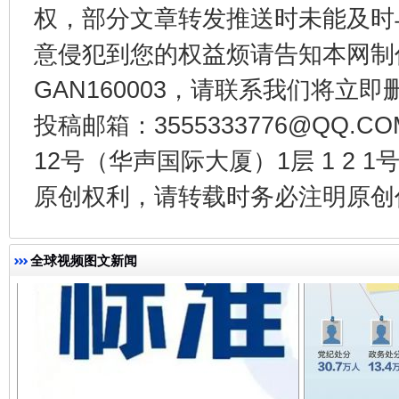
权，部分文章转发推送时未能及时
意侵犯到您的权益烦请告知本网制作采编
法徽映军营 权益有保障
让
GAN160003，请联系我们将立即删
投稿邮箱：3555333776@QQ
12号（华声国际大厦）1层 1 2
原创权利，请转载时务必注明原创作
全球视频图文新闻
一批国家标准开始实施
从