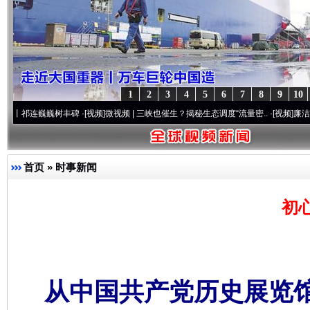
1
2
3
4
5
6
7
8
9
10
巍巍树丰碑
·[视频]
微视频 | 三峡也催生？揭秘生态调度“流量密..
·[视频]
廉洁文化中国行 
首页
»
时事新闻
初
从中国共产党历史展览