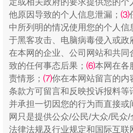
定或相关政府的要求提供您的个
他原因导致的个人信息泄漏；
⑶
受贿1.44亿！段成刚被判无期
从幼儿
中所列明的情况使用您的个人信
于黑客攻击、电脑病毒侵入或政
在本网的企业、公司网站和共同
致的任何事态后果；
⑹
本网在各
责情形；
⑺
你在本网站留言的内
条款方可留言和反映投诉报料等
并承担一切因您的行为而直接或
全民健身五年计划来了！等你上场
网只是提供公众/公民/大众/民
法律法规及行业规定和国际互联