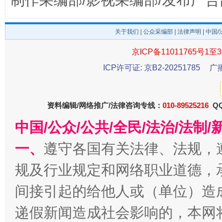
制作采编部/影视采编部/发布广告
关于我们
|
公众采编部
|
法律声明
| 中国
京ICP备11011765号1至3
ICP许可证: 京B2-20251785
广
东山县通报“牛蛙产品抗生素超标问题”
法
资料编辑/网络推广/法律咨询专线：
010-89525216
QQ
中国/公众/公共/全民/法治/法
一、
遵守各国有关法律、法规，
规及行业规定和网络职业道德，
间接引起的给他人或（单位）造
递假新闻造成社会影响的，本网
千年窑火 生生不息
一