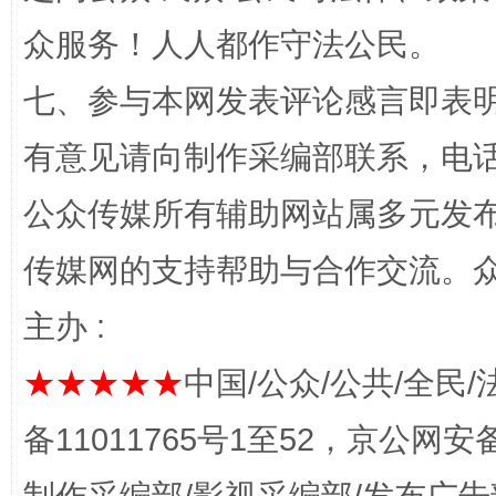
众服务！人人都作守法公民。
七、参与本网发表评论感言即表明
“蜀中异人”王建安的艺术幻境
有意见请向制作采编部联系，电话：0
公众传媒所有辅助网站属多元发
传媒网的支持帮助与合作交流。
主办 :
★★★★★
中国/公众/公共/全民/
完善运行机制助力责任有效落实
一纸欠条
备11011765号1至52，京公网安备：