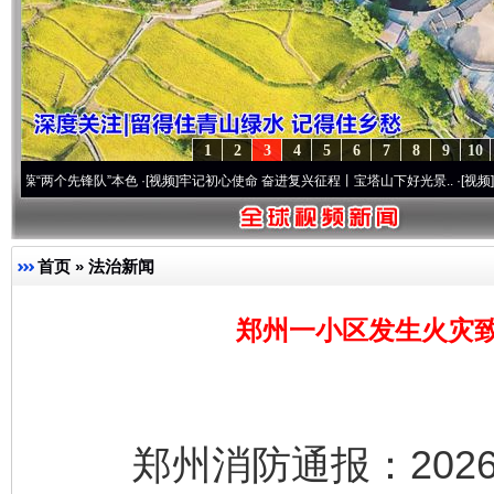
1
2
3
4
5
6
7
8
9
10
个先锋队”本色
·[视频]
牢记初心使命 奋进复兴征程丨宝塔山下好光景..
·[视频]
因党而生 
首页
»
法治新闻
郑州一小区发生火灾致
郑州消防通报：2026年