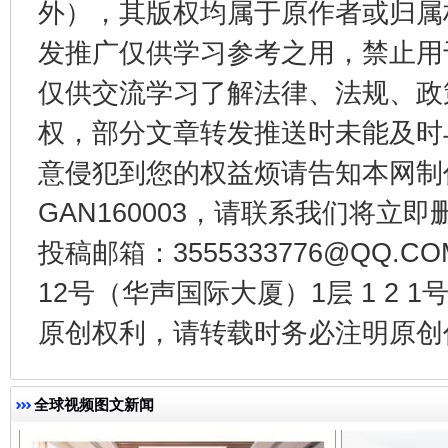
外），其版权均属于原作者或归属
东山县通报“牛蛙产品抗生素超标问题”
法
发推广仅供学习参考之用，禁止用
仅供交流学习了解法律、法规、政
权，部分文章转发推送时未能及时
意侵犯到您的权益烦请告知本网制作采编
GAN160003，请联系我们将立即删
投稿邮箱：3555333776@QQ
12号（华声国际大厦）1层 1 2
千年窑火 生生不息
一
原创权利，请转载时务必注明原创作
全球视频图文新闻