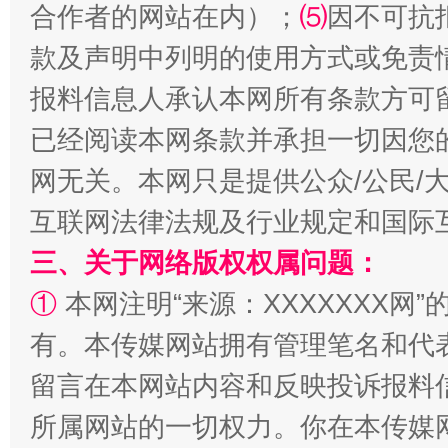
合作者的网站在内）；
⑸
因不可抗
款及声明中列明的使用方式或免责
报料信息人承认本网所有条款方可
已经阅读本网条款并承担一切因您
全民健身五年计划来了！等你上场
网无关。本网只是提供公众/公民/
互联网法律法规及行业规定和国际
三、关于网络版权权属问题：
①
本网注明“来源：XXXXXXX网”
有。本传媒网站拥有管理笔名和代
留言在本网站内容和反映投诉报料
所属网站的一切权力。你在本传媒
阿坝州三大球赛在茂县开幕
规模最