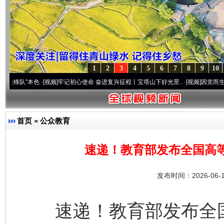
1
2
3
4
5
6
7
8
9
10
本色
·[视频]
牢记初心使命 奋进复兴征程丨宝塔山下好光景..
·[视频]
因党而生 为党而战—
首页
»
公众教育
速递！教育部发布全国高等学
发布时间：2026-06-
速递！教育部发布全国高