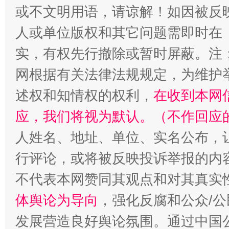
或不文明用语，请谅解！如因被反
人或单位版权和其它问题需即时在
扯下公款旅游的“隐身衣”
如何以同
实，有权先行撤除或暂时屏蔽。注
网根据有关法律法规规定，为维护
述权和知情权的权利，
在收到本网
应，我们将视为默认。（不作回应
人姓名、地址、单位、实名公布，让
行评论，或将被反映投诉举报的内
“蜀中异人”王建安的艺术幻境
不代表本网赞同其观点和对其真实
体舆论为导向
，强化反腐和公众/公
发展营造良好舆论氛围。通过中国公