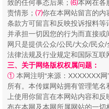
致的任何事态后果；
⑹
本网在各
责情形；
⑺
你在本网站留言的内
条款方可留言和反映投诉报料等
扯下公款旅游的“隐身衣”
如何以同
并承担一切因您的行为而直接或
网只是提供公众/公民/大众/民
法律法规及行业规定和国际互联
三、关于网络版权权属问题：
①
本网注明“来源：XXXXXXX网
所有。本传媒网站拥有管理笔名
“蜀中异人”王建安的艺术幻境
上使用你留言在本网站内容和反
布在本网及本网所属网站的一切