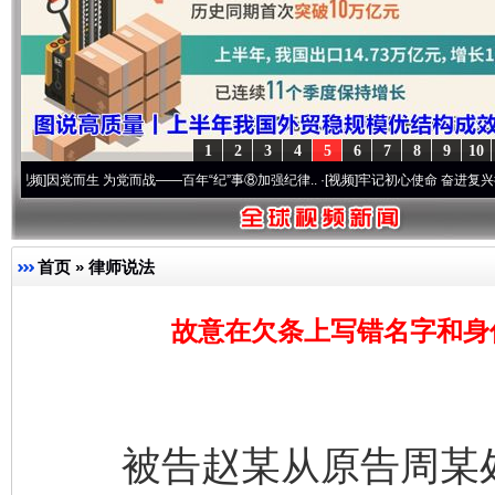
1
2
3
4
5
6
7
8
9
10
而生 为党而战——百年“纪”事⑧加强纪律..
·[视频]
牢记初心使命 奋进复兴征程丨“转折之
首页
»
律师说法
故意在欠条上写错名字和身
被告赵某从原告周某处